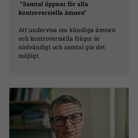
”Samtal öppnar för alla
kontroversiella ämnen”
Att undervisa om känsliga ämnen
och kontroversiella frågor är
nödvändigt och samtal gör det
möjligt.
Nödvändiga
Dessa kakor
går inte att
välja bort. De
behövs för
att
webbplatsen