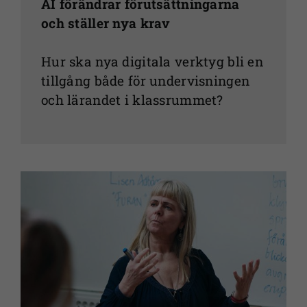
AI förändrar förutsättningarna
Marknadsföring
och ställer nya krav
Genom att dela
med dig av dina
Hur ska nya digitala verktyg bli en
intressen och ditt
tillgång både för undervisningen
beteende när du
surfar ökar du
och lärandet i klassrummet?
chansen att få se
personligt
anpassat
innehåll och
erbjudanden.