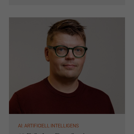
Upplevelse
För att vår
webbplats
ska prestera
så bra som
möjligt under
ditt besök.
Om du nekar
de här
kakorna
kommer viss
funktionalitet
att försvinna
från
webbplatsen.
AI: ARTIFICIELL INTELLIGENS