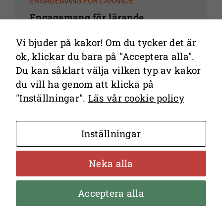
ENGAGEMANG FÖR LÄRANDE
Engagemang för lärande
Vi bjuder på kakor! Om du tycker det är
Engagemang kan främja lärande,
ok, klickar du bara på "Acceptera alla".
men vad krävs av undervisningen
Du kan såklart välja vilken typ av kakor
och läraren för att ta skapa ”rätt
du vill ha genom att klicka på
engagemang”?
"Inställningar".
Läs vår cookie policy
Inställningar
Neka alla
Acceptera alla