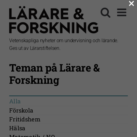
×
Fortsätt
till
innehållet
Vetenskapliga nyheter om undervisning och lärande.
Ges ut av Lärarstiftelsen.
Teman på Lärare &
Forskning
Alla
Förskola
Fritidshem
Hälsa
Matematik / NO