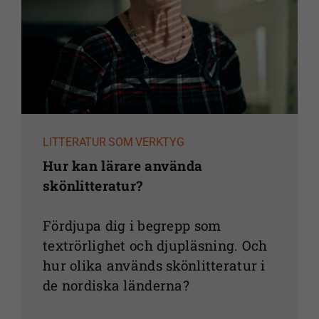
över huvud
taget ska
fungera.
Statistik
För att vi ska
kunna
LITTERATUR SOM VERKTYG
förbättra
Hur kan lärare använda
webbplatsens
skönlitteratur?
funktionalitet
och
Fördjupa dig i begrepp som
uppbyggnad,
baserat på
textrörlighet och djupläsning. Och
hur
hur olika används skönlitteratur i
webbplatsen
de nordiska länderna?
används.