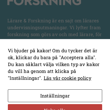
webbplatsen.
Marknadsföring
Lärare & Forskning är en sajt om lärares
Genom att dela
undervisningsutmaningar. Vi lyfter fram
med dig av dina
forskning som görs av och med lärare, för
intressen och ditt
lärare, och som fördjupar olika aspekter
beteende när du
av undervisningen och elevernas
surfar ökar du
Vi bjuder på kakor! Om du tycker det är
lärande.
chansen att få se
ok, klickar du bara på "Acceptera alla".
personligt
Du kan såklart välja vilken typ av kakor
anpassat
du vill ha genom att klicka på
innehåll och
"Inställningar".
Läs vår cookie policy
erbjudanden.
Kontakta redaktionen
Inställningar
Cookies
Hantering av personuppgifter