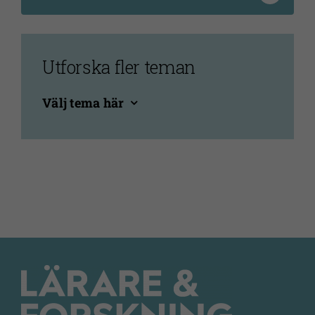
webbplatsen
används.
Utforska fler teman
Upplevelse
För att vår
Välj tema här
webbplats
ska prestera
så bra som
möjligt under
ditt besök.
Om du nekar
de här
kakorna
kommer viss
funktionalitet
att försvinna
från