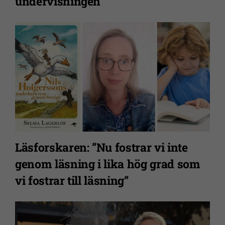
undervisningen”
Läsforskaren: ”Nu fostrar vi inte
genom läsning i lika hög grad som
Nödvändiga
vi fostrar till läsning”
Dessa kakor
går inte att
välja bort. De