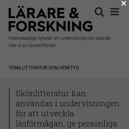
×
Fortsätt
till
innehållet
Vetenskapliga nyheter om undervisning och lärande.
Ges ut av Lärarstiftelsen.
TEMA
LITTERATUR SOM VERKTYG
Skönlitteratur kan
användas i undervisningen
för att utveckla
läsförmågan, ge personliga