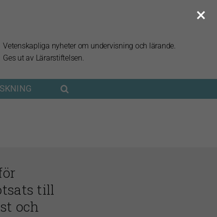
×
Vetenskapliga nyheter om undervisning och lärande.
Ges ut av Lärarstiftelsen.
RSKNING
för
sats till
st och