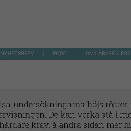
NYHETSBREV
PODD
OM LÄRARE & FO
Pisa-undersökningarna höjs röster 
rvisningen. De kan verka stå i mot
hårdare krav, å andra sidan mer lu