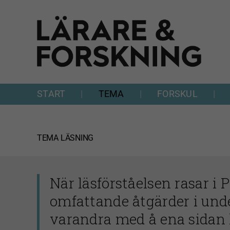
Fortsätt
till
innehållet
START
TEMA
FORSKUL
TEMA
LÄSNING
När läsförståelsen rasar i 
omfattande åtgärder i unde
varandra med å ena sidan 