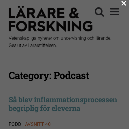
×
Fortsätt
till
innehållet
Vetenskapliga nyheter om undervisning och lärande.
Ges ut av Lärarstiftelsen.
Category: Podcast
Så blev inflammationsprocessen
begriplig för eleverna
PODD |
AVSNITT 40