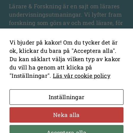
undervisningsutmaningar. Vi lyfter fram
Om du nekar
de här
forskning som görs av och med lärare, för
kakorna
lärare, och som fördjupar olika aspekter
kommer viss
av undervisningen och elevernas
funktionalitet
lärande.
Vi bjuder på kakor! Om du tycker det är
att försvinna
ok, klickar du bara på "Acceptera alla".
från
webbplatsen.
Du kan såklart välja vilken typ av kakor
du vill ha genom att klicka på
"Inställningar".
Läs vår cookie policy
Marknadsföring
Kontakta redaktionen
Genom att dela
Cookies
med dig av dina
Inställningar
Hantering av personuppgifter
intressen och ditt
beteende när du
Neka alla
surfar ökar du
chansen att få se
Bakom sajten står
Lärarstiftelsen
Acceptera alla
personligt