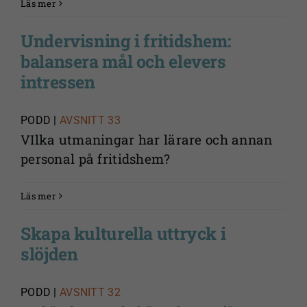
Läs mer
Undervisning i fritidshem:
balansera mål och elevers
Nödvändiga
intressen
Dessa kakor
går inte att
välja bort. De
PODD |
AVSNITT 33
behövs för
VIlka utmaningar har lärare och annan
att
personal på fritidshem?
webbplatsen
över huvud
Läs mer
taget ska
fungera.
Skapa kulturella uttryck i
slöjden
Statistik
För att vi ska
PODD |
AVSNITT 32
kunna