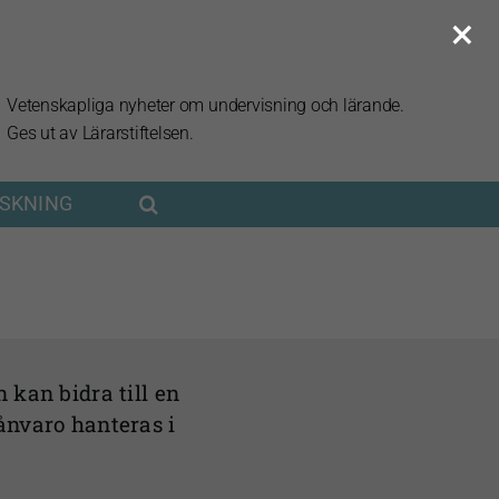
×
Vetenskapliga nyheter om undervisning och lärande.
Ges ut av Lärarstiftelsen.
RSKNING
 kan bidra till en
ånvaro hanteras i