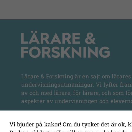
Lärare & Forskning är en sajt om lärares
undervisningsutmaningar. Vi lyfter fra
av och med lärare, för lärare, och som fö
aspekter av undervisningen och elevern
Vi bjuder på kakor! Om du tycker det är ok, k