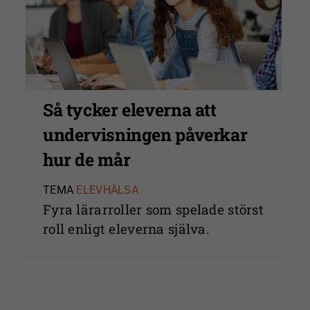
Så tycker eleverna att
undervisningen påverkar
hur de mår
TEMA
ELEVHÄLSA
Fyra lärarroller som spelade störst
Nödvändiga
roll enligt eleverna själva.
Dessa kakor
går inte att
välja bort. De
behövs för