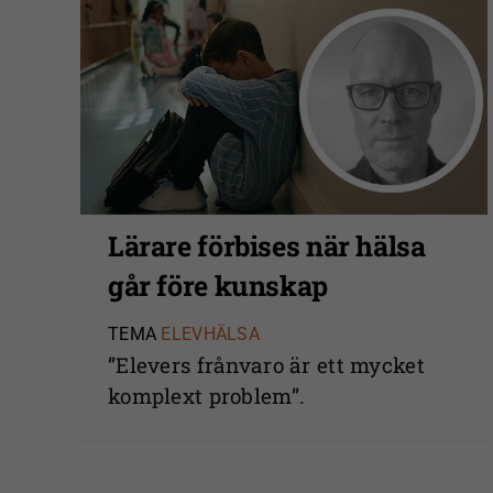
Lärare förbises när hälsa
går före kunskap
TEMA
ELEVHÄLSA
”Elevers frånvaro är ett mycket
komplext problem”.