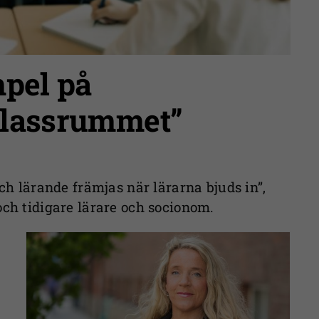
pel på
klassrummet”
och lärande främjas när lärarna bjuds in”,
och tidigare lärare och socionom.