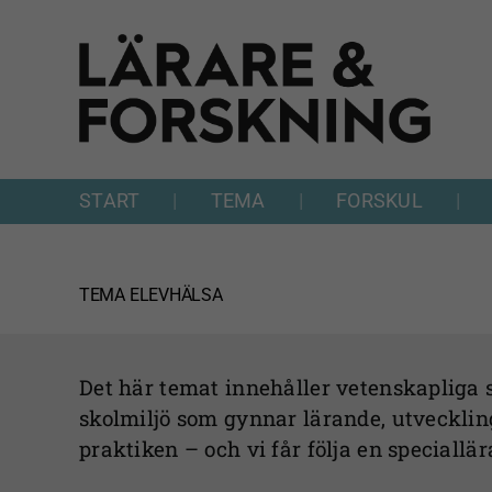
Fortsätt
till
innehållet
START
TEMA
FORSKUL
TEMA
ELEVHÄLSA
Det här temat innehåller vetenskapliga s
skolmiljö som gynnar lärande, utvecklin
praktiken – och vi får följa en speciallä