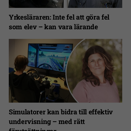
Nödvändiga
Yrkesläraren: Inte fel att göra fel
Dessa kakor
går inte att
som elev – kan vara lärande
välja bort. De
behövs för
att
webbplatsen
över huvud
taget ska
fungera.
Statistik
För att vi ska
Simulatorer kan bidra till effektiv
kunna
förbättra
undervisning – med rätt
webbplatsens
förutsättningar