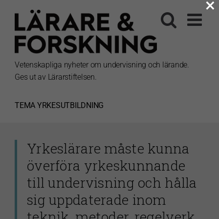
×
Fortsätt
till
innehållet
Vetenskapliga nyheter om undervisning och lärande.
Ges ut av Lärarstiftelsen.
TEMA
YRKESUTBILDNING
Yrkeslärare måste kunna
överföra yrkeskunnande
till undervisning och hålla
sig uppdaterade inom
teknik, metoder, regelverk