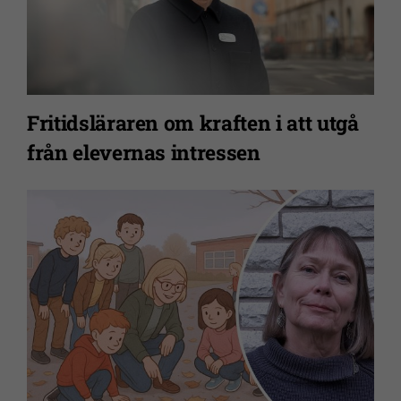
Fritidsläraren om kraften i att utgå
från elevernas intressen
Nödvändiga
Dessa kakor
går inte att
välja bort. De
behövs för