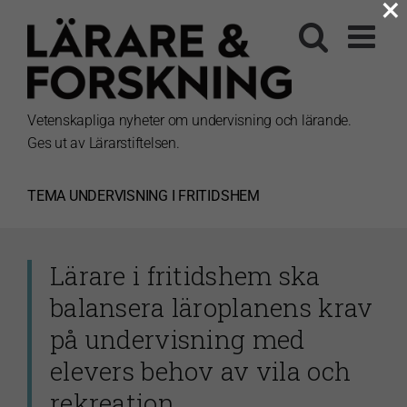
×
Fortsätt
till
innehållet
Vetenskapliga nyheter om undervisning och lärande.
Ges ut av Lärarstiftelsen.
TEMA
UNDERVISNING I FRITIDSHEM
Lärare i fritidshem ska
balansera läroplanens krav
på undervisning med
elevers behov av vila och
rekreation.