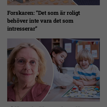
att
webbplatsen
Forskaren: ”Det som är roligt
över huvud
behöver inte vara det som
taget ska
fungera.
intresserar”
Statistik
För att vi ska
kunna
förbättra
webbplatsens
funktionalitet
och
uppbyggnad,
baserat på
hur
webbplatsen