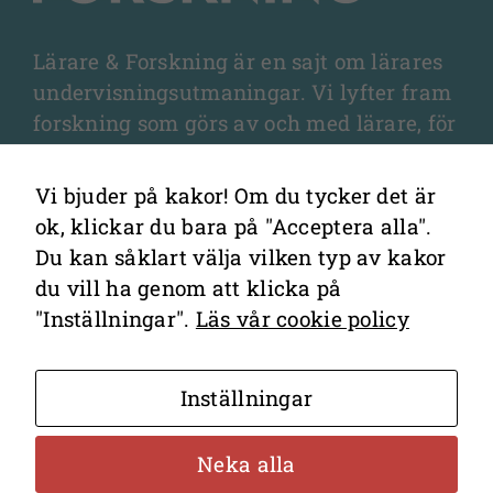
Lärare & Forskning är en sajt om lärares
Marknadsföring
undervisningsutmaningar. Vi lyfter fram
Genom att dela
forskning som görs av och med lärare, för
med dig av dina
lärare, och som fördjupar olika aspekter
intressen och ditt
beteende när du
av undervisningen och elevernas
Vi bjuder på kakor! Om du tycker det är
surfar ökar du
lärande.
ok, klickar du bara på "Acceptera alla".
chansen att få se
Du kan såklart välja vilken typ av kakor
personligt
du vill ha genom att klicka på
anpassat
"Inställningar".
Läs vår cookie policy
innehåll och
erbjudanden.
Kontakta redaktionen
Inställningar
Cookies
Hantering av personuppgifter
Neka alla