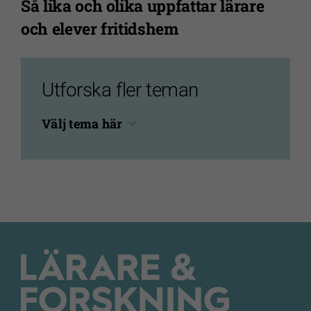
Så lika och olika uppfattar lärare
används.
och elever fritidshem
Upplevelse
För att vår
Utforska fler teman
webbplats
ska prestera
Välj tema här
så bra som
möjligt under
ditt besök.
Om du nekar
de här
kakorna
kommer viss
funktionalitet
att försvinna
från
webbplatsen.