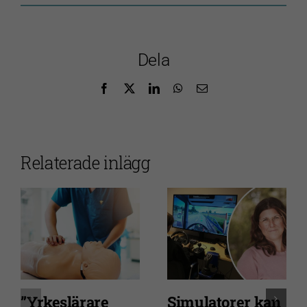
Dela
Facebook
X
LinkedIn
WhatsApp
E-
post
Relaterade inlägg
”Yrkeslärare
Simulatorer kan