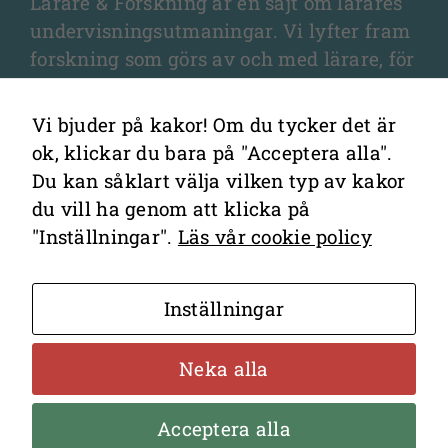
Lärare & Forskning är en sajt om lärares
undervisningsutmaningar. Vi lyfter fram
forskning som görs av och med lärare, för
lärare, och som fördjupar olika aspekter
av undervisningen och elevernas
Vi bjuder på kakor! Om du tycker det är
lärande.
ok, klickar du bara på "Acceptera alla".
Du kan såklart välja vilken typ av kakor
du vill ha genom att klicka på
"Inställningar".
Läs vår cookie policy
Kontakta redaktionen
Inställningar
Cookies
Hantering av personuppgifter
Neka alla
Acceptera alla