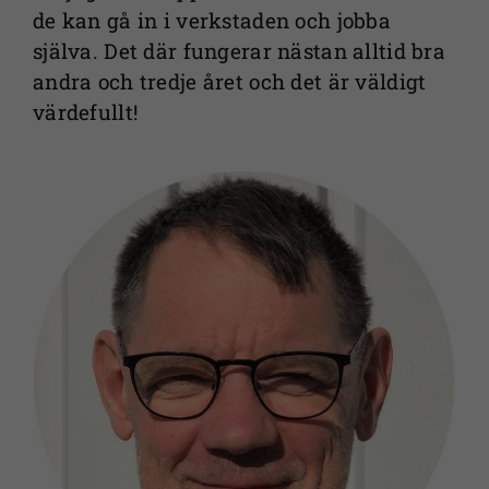
Om du nekar
de kan gå in i verkstaden och jobba
de här
själva. Det där fungerar nästan alltid bra
kakorna
andra och tredje året och det är väldigt
kommer viss
värdefullt!
funktionalitet
att försvinna
från
webbplatsen.
Marknadsföring
Genom att dela
med dig av dina
intressen och ditt
beteende när du
surfar ökar du
chansen att få se
personligt