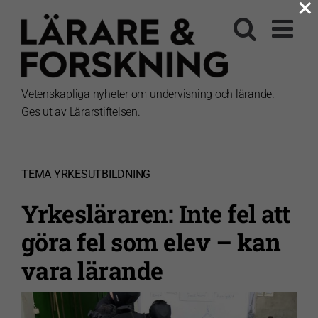
×
Fortsätt
till
innehållet
Vetenskapliga nyheter om undervisning och lärande.
Ges ut av Lärarstiftelsen.
TEMA
YRKESUTBILDNING
Yrkesläraren: Inte fel att
göra fel som elev – kan
vara lärande