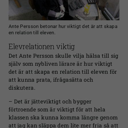
förbättra
webbplatsens
funktionalitet
och
Ante Persson betonar hur viktigt det är att skapa
uppbyggnad,
en relation till eleven.
baserat på
Elevrelationen viktig
hur
webbplatsen
Det Ante Persson skulle vilja hälsa till sig
används.
själv som nybliven lärare är hur viktigt
det är att skapa en relation till eleven för
att kunna prata, ifrågasätta och
Upplevelse
diskutera.
För att vår
webbplats
– Det är jätteviktigt och bygger
ska prestera
förtroende som är viktigt för att hela
så bra som
klassen ska kunna komma längre genom
möjligt under
ditt besök.
att jag kan släppa dem lite mer fria så att