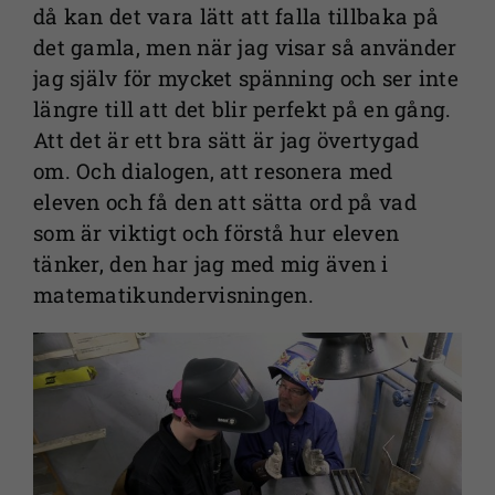
då kan det vara lätt att falla tillbaka på
det gamla, men när jag visar så använder
jag själv för mycket spänning och ser inte
Nödvändiga
längre till att det blir perfekt på en gång.
Dessa kakor
Att det är ett bra sätt är jag övertygad
går inte att
om. Och dialogen, att resonera med
välja bort. De
eleven och få den att sätta ord på vad
behövs för
som är viktigt och förstå hur eleven
att
webbplatsen
tänker, den har jag med mig även i
över huvud
matematikundervisningen.
taget ska
fungera.
Statistik
För att vi ska
kunna