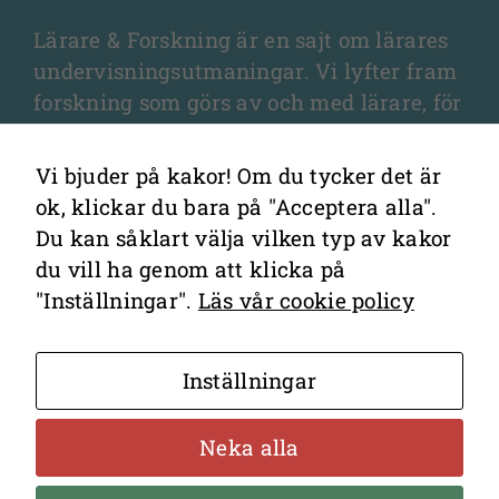
att
webbplatsen
Lärare & Forskning är en sajt om lärares
över huvud
undervisningsutmaningar. Vi lyfter fram
taget ska
forskning som görs av och med lärare, för
fungera.
lärare, och som fördjupar olika aspekter
av undervisningen och elevernas
Vi bjuder på kakor! Om du tycker det är
lärande.
Statistik
ok, klickar du bara på "Acceptera alla".
För att vi ska
Du kan såklart välja vilken typ av kakor
kunna
du vill ha genom att klicka på
förbättra
"Inställningar".
Läs vår cookie policy
webbplatsens
funktionalitet
Kontakta redaktionen
och
Inställningar
Cookies
uppbyggnad,
baserat på
Hantering av personuppgifter
Neka alla
hur
webbplatsen