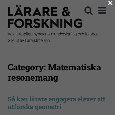
×
Fortsätt
till
innehållet
Vetenskapliga nyheter om undervisning och lärande.
Ges ut av Lärarstiftelsen.
Category: Matematiska
resonemang
Så kan lärare engagera elever att
utforska geometri