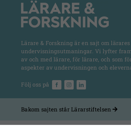
Lärare & Forskning är en sajt om lärares
undervisningsutmaningar. Vi lyfter fra
av och med lärare, för lärare, och som fö
aspekter av undervisningen och elevern
Bakom sajten står
Lärarstiftelsen