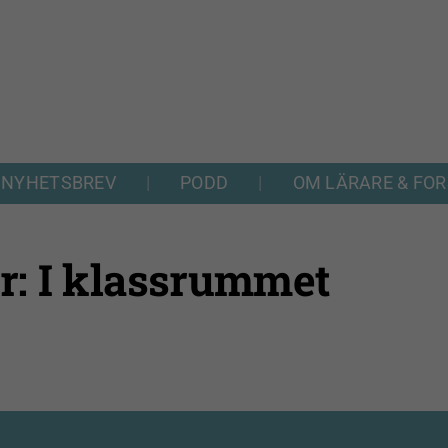
NYHETSBREV
PODD
OM LÄRARE & FO
er: I klassrummet