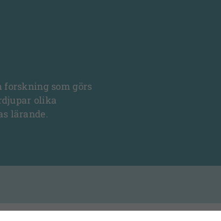
m forskning som görs
rdjupar olika
as lärande.