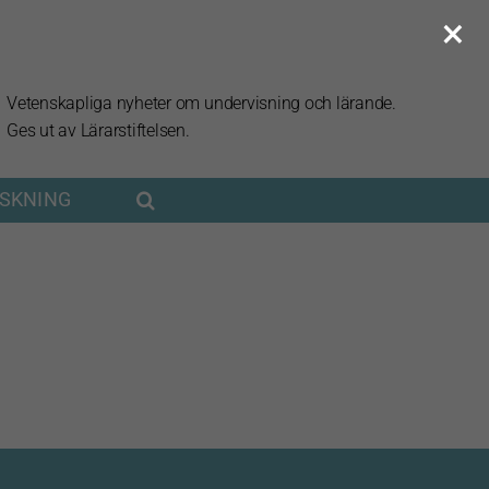
×
Vetenskapliga nyheter om undervisning och lärande.
Ges ut av Lärarstiftelsen.
RSKNING