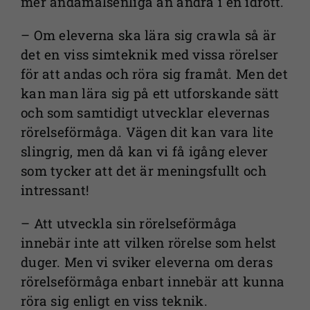
mer ändamålsenliga än andra i en idrott.
Om du nekar
de här
– Om eleverna ska lära sig crawla så är
kakorna
det en viss simteknik med vissa rörelser
kommer viss
för att andas och röra sig framåt. Men det
funktionalitet
kan man lära sig på ett utforskande sätt
att försvinna
och som samtidigt utvecklar elevernas
från
rörelseförmåga. Vägen dit kan vara lite
webbplatsen.
slingrig, men då kan vi få igång elever
som tycker att det är meningsfullt och
Marknadsföring
intressant!
Genom att dela
– Att utveckla sin rörelseförmåga
med dig av dina
intressen och ditt
innebär inte att vilken rörelse som helst
beteende när du
duger. Men vi sviker eleverna om deras
surfar ökar du
rörelseförmåga enbart innebär att kunna
chansen att få se
röra sig enligt en viss teknik.
personligt