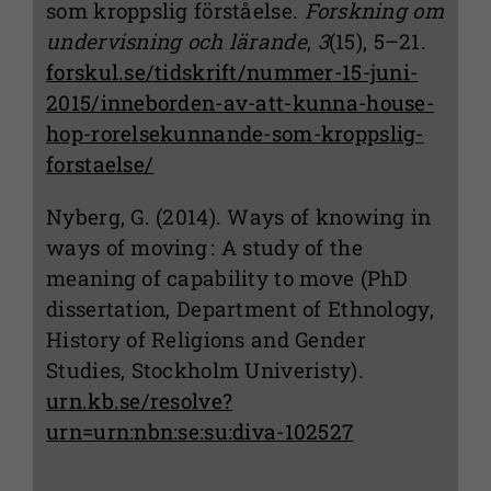
som kroppslig förståelse.
Forskning om
undervisning och lärande
,
3
(15), 5–21.
forskul.se/tidskrift/nummer-15-juni-
2015/inneborden-av-att-kunna-house-
hop-rorelsekunnande-som-kroppslig-
forstaelse/
Nyberg, G. (2014). Ways of knowing in
ways of moving : A study of the
meaning of capability to move (PhD
dissertation, Department of Ethnology,
History of Religions and Gender
Studies, Stockholm Univeristy).
urn.kb.se/resolve?
urn=urn:nbn:se:su:diva-102527