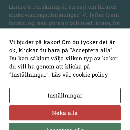
Lärare & Forskning är en sajt om lärares
undervisningsutmaningar. Vi lyfter fram
forskning som görs av och med lärare, för
lärare, och som fördjupar olika aspekter
av undervisningen och elevernas
Vi bjuder på kakor! Om du tycker det är
lärande.
ok, klickar du bara på "Acceptera alla".
Du kan såklart välja vilken typ av kakor
du vill ha genom att klicka på
"Inställningar".
Läs vår cookie policy
Kontakta redaktionen
Inställningar
Cookies
Hantering av personuppgifter
Neka alla