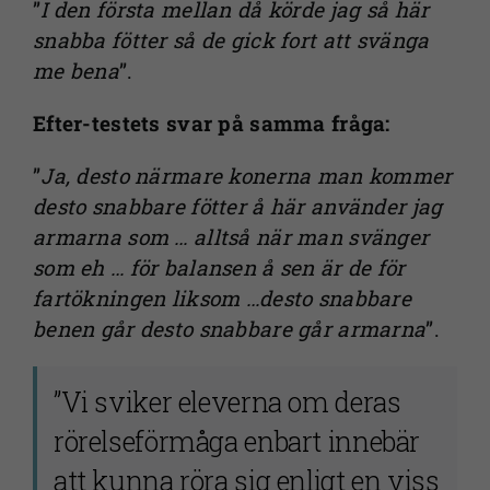
”
I den första mellan då körde jag så här
snabba fötter så de gick fort att svänga
me bena
”.
Nödvändiga
Efter-testets svar på samma fråga:
Dessa kakor
går inte att
”
Ja, desto närmare konerna man kommer
välja bort. De
desto snabbare fötter å här använder jag
behövs för
armarna
som … alltså när man svänger
att
som eh … för balansen å sen är de för
webbplatsen
över huvud
fartökningen liksom …desto snabbare
taget ska
benen går desto snabbare går armarna
”.
fungera.
”Vi sviker eleverna om deras
Statistik
rörelseförmåga enbart innebär
För att vi ska
att kunna röra sig enligt en viss
kunna