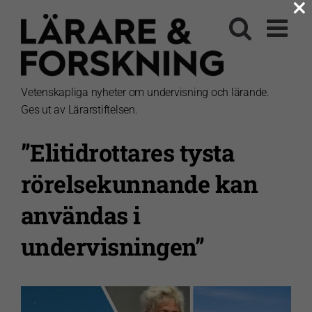
×
Fortsätt
till
innehållet
Vetenskapliga nyheter om undervisning och lärande.
Ges ut av Lärarstiftelsen.
”Elitidrottares tysta
rörelsekunnande kan
användas i
undervisningen”