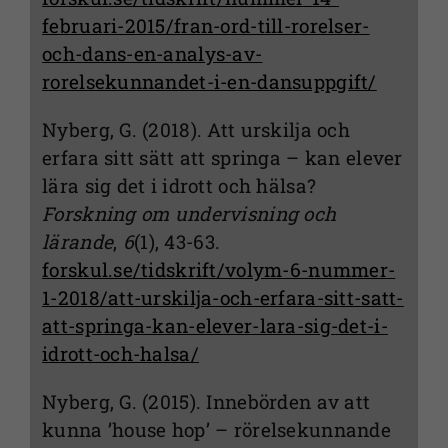
februari-2015/fran-ord-till-rorelser-
och-dans-en-analys-av-
rorelsekunnandet-i-en-dansuppgift/
Nyberg, G. (2018). Att urskilja och
erfara sitt sätt att springa – kan elever
lära sig det i idrott och hälsa?
Forskning om undervisning och
lärande
,
6
(1), 43-63.
forskul.se/tidskrift/volym-6-nummer-
1-2018/att-urskilja-och-erfara-sitt-satt-
att-springa-kan-elever-lara-sig-det-i-
idrott-och-halsa/
Nyberg, G. (2015). Innebörden av att
kunna ’house hop’ – rörelsekunnande