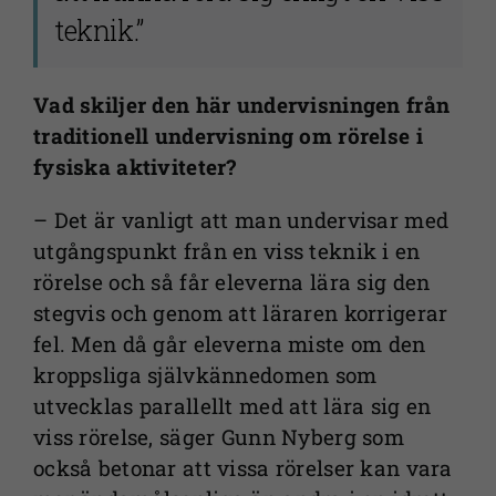
förbättra
teknik.”
webbplatsens
funktionalitet
Vad skiljer den här undervisningen från
och
traditionell undervisning om rörelse i
uppbyggnad,
baserat på
fysiska aktiviteter?
hur
webbplatsen
– Det är vanligt att man undervisar med
används.
utgångspunkt från en viss teknik i en
rörelse och så får eleverna lära sig den
stegvis och genom att läraren korrigerar
Upplevelse
fel. Men då går eleverna miste om den
För att vår
kroppsliga självkännedomen som
webbplats
utvecklas parallellt med att lära sig en
ska prestera
viss rörelse, säger Gunn Nyberg som
så bra som
möjligt under
också betonar att vissa rörelser kan vara
ditt besök.