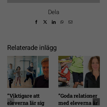
Dela
Facebook
X
LinkedIn
WhatsApp
E-
post
Relaterade inlägg
”Viktigare att
”Goda relationer
eleverna lär sig
med eleverna är