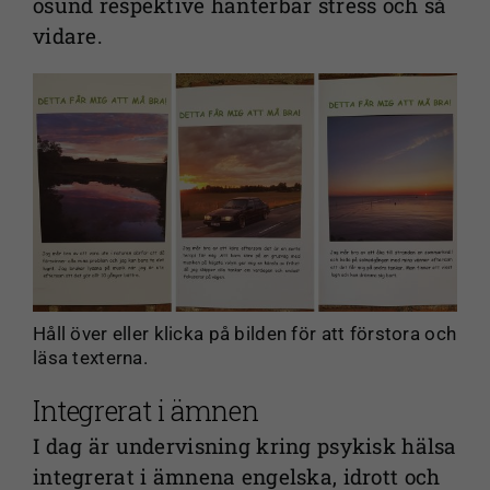
osund respektive hanterbar stress och så
webbplatsens
vidare.
funktionalitet
och
uppbyggnad,
baserat på
hur
webbplatsen
används.
Upplevelse
För att vår
webbplats
Håll över eller klicka på bilden för att förstora och
läsa texterna.
ska prestera
så bra som
Integrerat i ämnen
möjligt under
ditt besök.
I dag är undervisning kring psykisk hälsa
Om du nekar
integrerat i ämnena engelska, idrott och