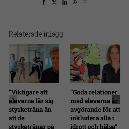
Facebook
X
LinkedIn
WhatsApp
E-
post
Relaterade inlägg
”Viktigare att
”Goda relationer
eleverna lär sig
med eleverna är
styrketräna än
avgörande för att
att de
inkludera alla i
styrketränar på
idrott och hälsa”