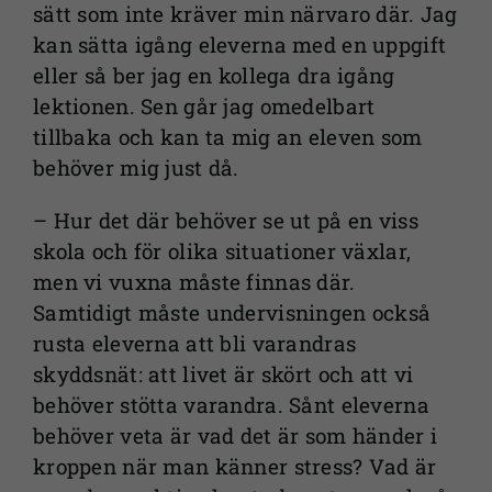
sätt som inte kräver min närvaro där. Jag
kan sätta igång eleverna med en uppgift
Nödvändiga
eller så ber jag en kollega dra igång
Dessa kakor
lektionen. Sen går jag omedelbart
går inte att
tillbaka och kan ta mig an eleven som
välja bort. De
behöver mig just då.
behövs för
att
– Hur det där behöver se ut på en viss
webbplatsen
skola och för olika situationer växlar,
över huvud
men vi vuxna måste finnas där.
taget ska
fungera.
Samtidigt måste undervisningen också
rusta eleverna att bli varandras
skyddsnät: att livet är skört och att vi
Statistik
behöver stötta varandra. Sånt eleverna
För att vi ska
behöver veta är vad det är som händer i
kunna
kroppen när man känner stress? Vad är
förbättra