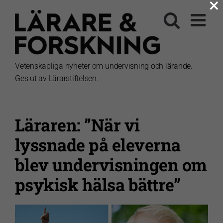
×
Fortsätt
till
innehållet
Vetenskapliga nyheter om undervisning och lärande.
Ges ut av Lärarstiftelsen.
Läraren: ”När vi
lyssnade på eleverna
blev undervisningen om
psykisk hälsa bättre”