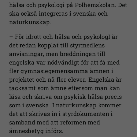
de här
hälsa och psykologi på Polhemskolan. Det
kakorna
ska också integreras i svenska och
kommer viss
naturkunskap.
funktionalitet
att försvinna
– För idrott och hälsa och psykologI är
från
det redan kopplat till styrmedlens
webbplatsen.
anvisningar, men breddningen till
engelska var nödvändigt för att få med
Marknadsföring
fler gymnasiegemensamma ämnen i
Genom att dela
projektet och nå fler elever. Engelska är
med dig av dina
tacksamt som ämne eftersom man kan
intressen och ditt
läsa och skriva om psykisk hälsa precis
beteende när du
som i svenska. I naturkunskap kommer
surfar ökar du
det att skrivas in i styrdokumenten i
chansen att få se
samband med att reformen med
personligt
ämnesbetyg införs.
anpassat