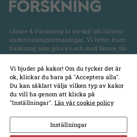
webbplatsen
används.
Lärare & Forskning är en sajt om lärares
Upplevelse
undervisningsutmaningar. Vi lyfter fram
För att vår
forskning som görs av och med lärare, för
webbplats
lärare, och som fördjupar olika aspekter
ska prestera
så bra som
av undervisningen och elevernas
Vi bjuder på kakor! Om du tycker det är
möjligt under
lärande.
ok, klickar du bara på "Acceptera alla".
ditt besök.
Du kan såklart välja vilken typ av kakor
Om du nekar
du vill ha genom att klicka på
de här
"Inställningar".
Läs vår cookie policy
kakorna
kommer viss
funktionalitet
Kontakta redaktionen
Inställningar
att försvinna
Cookies
från
Hantering av personuppgifter