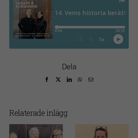
Dela
Facebook
X
LinkedIn
WhatsApp
E-
post
Nödvändiga
Relaterade inlägg
Dessa kakor
går inte att
välja bort. De