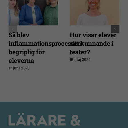
behövs för
att
webbplatsen
över huvud
taget ska
Så blev
Hur visar elever
fungera.
inflammationsprocessen
sitt kunnande i
begriplig för
teater?
eleverna
Statistik
15 maj 2026
För att vi ska
17 juni 2026
kunna
förbättra
webbplatsens
funktionalitet
och
uppbyggnad,
baserat på
hur