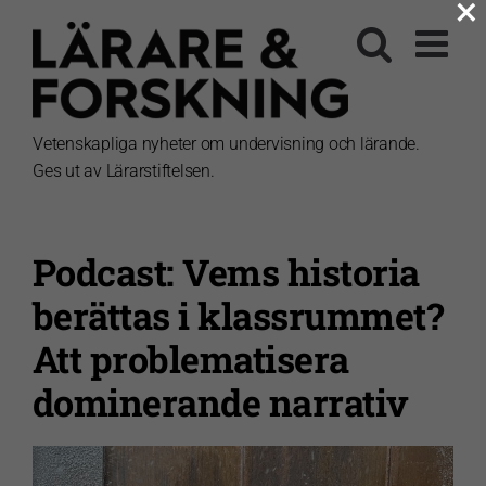
×
Fortsätt
till
innehållet
Vetenskapliga nyheter om undervisning och lärande.
Ges ut av Lärarstiftelsen.
Podcast: Vems historia
berättas i klassrummet?
Att problematisera
dominerande narrativ