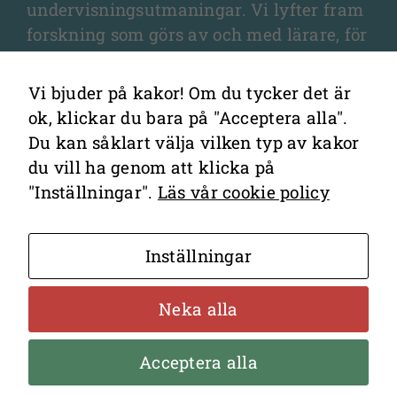
Om du nekar
undervisningsutmaningar. Vi lyfter fram
de här
forskning som görs av och med lärare, för
kakorna
lärare, och som fördjupar olika aspekter
kommer viss
av undervisningen och elevernas
funktionalitet
Vi bjuder på kakor! Om du tycker det är
lärande.
att försvinna
ok, klickar du bara på "Acceptera alla".
från
Du kan såklart välja vilken typ av kakor
webbplatsen.
du vill ha genom att klicka på
"Inställningar".
Läs vår cookie policy
Marknadsföring
Kontakta redaktionen
Genom att dela
Inställningar
Cookies
med dig av dina
Hantering av personuppgifter
intressen och ditt
Neka alla
beteende när du
surfar ökar du
chansen att få se
Acceptera alla
personligt
Bakom sajten står
Lärarstiftelsen