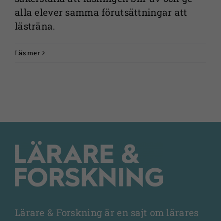
förbättra
alla elever samma förutsättningar att
webbplatsens
lästräna.
funktionalitet
och
uppbyggnad,
Läs mer
baserat på
hur
webbplatsen
används.
Upplevelse
För att vår
webbplats
ska prestera
så bra som
möjligt under
ditt besök.
Lärare & Forskning är en sajt om lärares