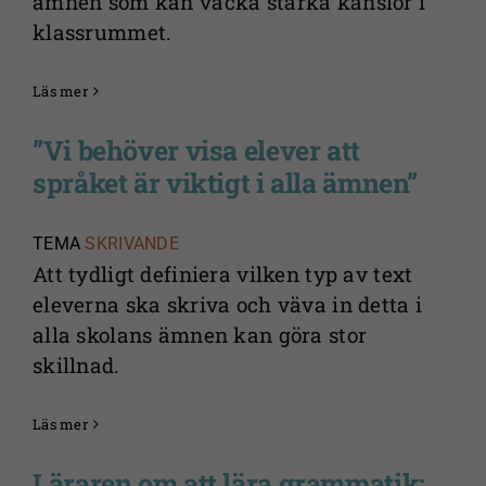
ämnen som kan väcka starka känslor i
klassrummet.
Läs mer
”Vi behöver visa elever att
språket är viktigt i alla ämnen”
TEMA
SKRIVANDE
Att tydligt definiera vilken typ av text
eleverna ska skriva och väva in detta i
alla skolans ämnen kan göra stor
skillnad.
Läs mer
Läraren om att lära grammatik: