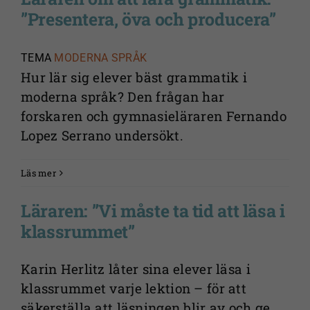
”Presentera, öva och producera”
Nödvändiga
TEMA
MODERNA SPRÅK
Dessa kakor
Hur lär sig elever bäst grammatik i
går inte att
moderna språk? Den frågan har
välja bort. De
forskaren och gymnasieläraren Fernando
behövs för
Lopez Serrano undersökt.
att
webbplatsen
över huvud
Läs mer
taget ska
Läraren: ”Vi måste ta tid att läsa i
fungera.
klassrummet”
Statistik
Karin Herlitz låter sina elever läsa i
För att vi ska
klassrummet varje lektion – för att
kunna
säkerställa att läsningen blir av och ge