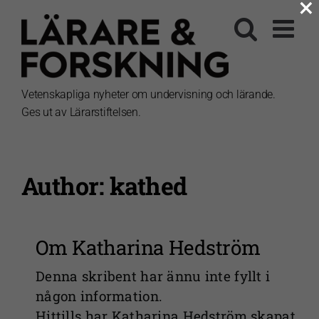
×
Fortsätt
till
innehållet
Vetenskapliga nyheter om undervisning och lärande.
Ges ut av Lärarstiftelsen.
Author: kathed
Om
Katharina Hedström
Denna skribent har ännu inte fyllt i
någon information.
Hittills har Katharina Hedström skapat