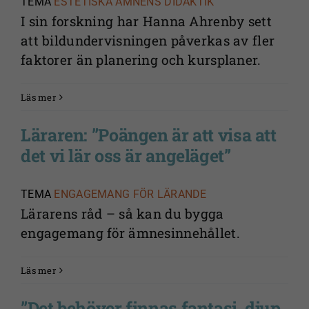
TEMA
ESTETISKA ÄMNENS DIDAKTIK
I sin forskning har Hanna Ahrenby sett
att bildundervisningen påverkas av fler
faktorer än planering och kursplaner.
Läs mer
Läraren: ”Poängen är att visa att
det vi lär oss är angeläget”
TEMA
ENGAGEMANG FÖR LÄRANDE
Lärarens råd – så kan du bygga
engagemang för ämnesinnehållet.
Läs mer
”Det behöver finnas fantasi, djup