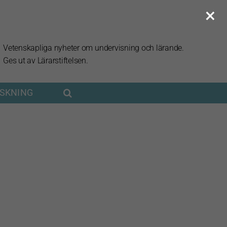
×
Vetenskapliga nyheter om undervisning och lärande.
Ges ut av Lärarstiftelsen.
RSKNING