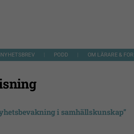
NYHETSBREV
PODD
OM LÄRARE & FO
isning
 nyhetsbevakning i samhällskunskap”