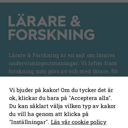
Nödvändiga
Lärare & Forskning är en sajt om lärares
Dessa kakor
undervisningsutmaningar. Vi lyfter fram
går inte att
forskning som görs av och med lärare, för
välja bort. De
lärare, och som fördjupar olika aspekter
behövs för
av undervisningen och elevernas
att
Vi bjuder på kakor! Om du tycker det är
webbplatsen
lärande.
ok, klickar du bara på "Acceptera alla".
över huvud
Du kan såklart välja vilken typ av kakor
taget ska
du vill ha genom att klicka på
fungera.
"Inställningar".
Läs vår cookie policy