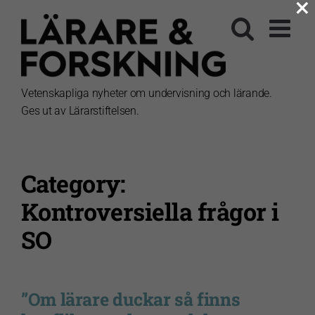
×
Fortsätt
till
innehållet
Vetenskapliga nyheter om undervisning och lärande.
Ges ut av Lärarstiftelsen.
Category:
Kontroversiella frågor i
SO
”Om lärare duckar så finns