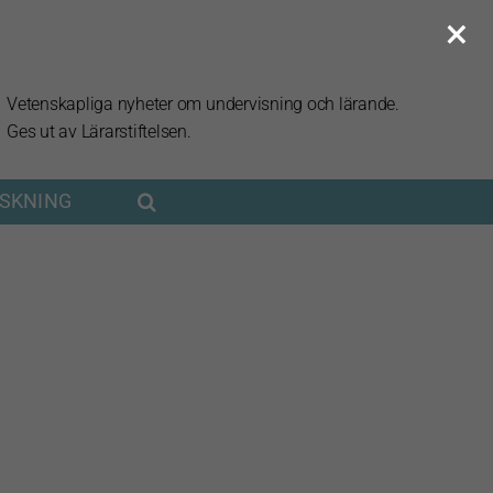
×
Vetenskapliga nyheter om undervisning och lärande.
Ges ut av Lärarstiftelsen.
RSKNING