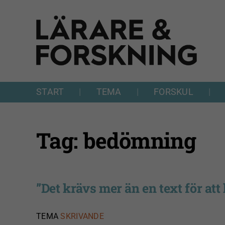
Fortsätt
till
innehållet
START
TEMA
FORSKUL
Tag: bedömning
”Det krävs mer än en text för a
TEMA
SKRIVANDE