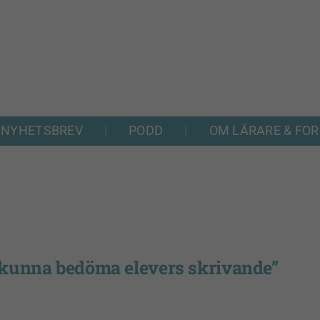
NYHETSBREV
PODD
OM LÄRARE & FO
tt kunna bedöma elevers skrivande”