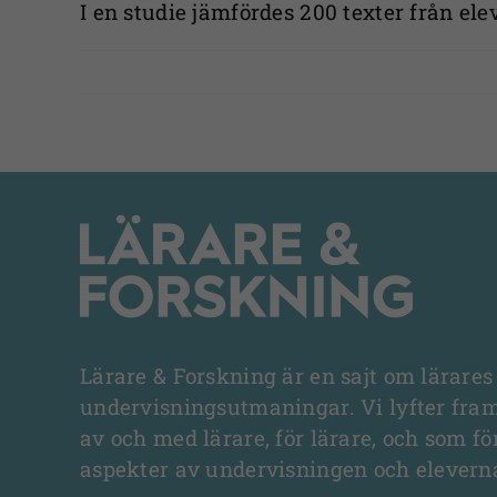
I en studie jämfördes 200 texter från elev
Lärare & Forskning är en sajt om lärares
undervisningsutmaningar. Vi lyfter fra
av och med lärare, för lärare, och som fö
aspekter av undervisningen och elevern