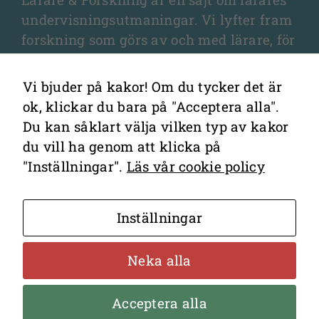
undervisningsutmaningar. Vi lyfter fram
forskning som görs av och med lärare, för
lärare, och som fördjupar olika aspekter
av undervisningen och elevernas
Vi bjuder på kakor! Om du tycker det är
lärande.
ok, klickar du bara på "Acceptera alla".
Du kan såklart välja vilken typ av kakor
du vill ha genom att klicka på
"Inställningar".
Läs vår cookie policy
Kontakta redaktionen
Inställningar
Cookies
Hantering av personuppgifter
Neka alla
Acceptera alla
Bakom sajten står
Lärarstiftelsen