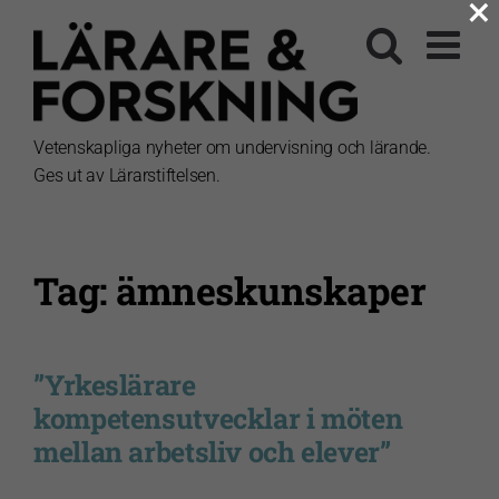
×
Fortsätt
till
innehållet
Vetenskapliga nyheter om undervisning och lärande.
Ges ut av Lärarstiftelsen.
Tag: ämneskunskaper
”Yrkeslärare
kompetensutvecklar i möten
mellan arbetsliv och elever”