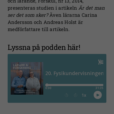
och lärande, Forskul, nr 13, 2014,
presenteras studien i artikeln
Är det man
Nödvändiga
ser det som sker?
Även lärarna Carina
Dessa kakor
går inte att
Andersson och Andreas Holst är
välja bort. De
medförfattare till artikeln.
behövs för
att
Lyssna på podden här!
webbplatsen
över huvud
taget ska
fungera.
Statistik
För att vi ska
kunna
förbättra
webbplatsens