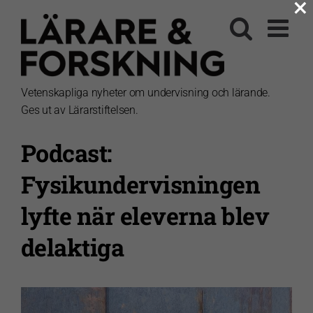
×
Fortsätt
till
innehållet
Vetenskapliga nyheter om undervisning och lärande.
Ges ut av Lärarstiftelsen.
Podcast:
Fysikundervisningen
lyfte när eleverna blev
delaktiga