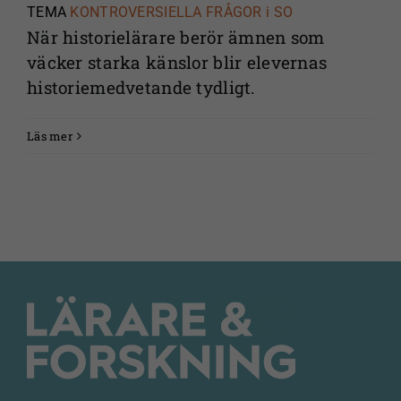
TEMA
KONTROVERSIELLA FRÅGOR i SO
När historielärare berör ämnen som
väcker starka känslor blir elevernas
historiemedvetande tydligt.
Läs mer