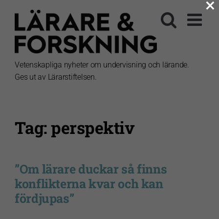
×
Fortsätt
till
innehållet
Vetenskapliga nyheter om undervisning och lärande.
Ges ut av Lärarstiftelsen.
Tag: perspektiv
”Om lärare duckar så finns
konflikterna kvar och kan
fördjupas”