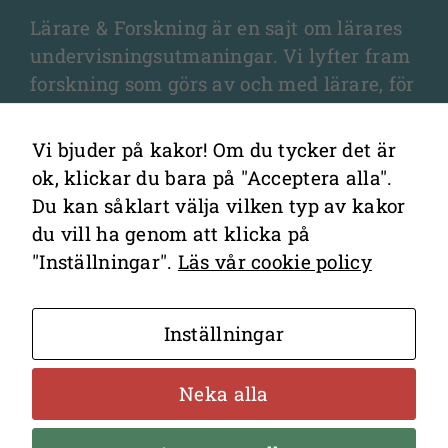
Lärare & Forskning är en sajt om lärares
undervisningsutmaningar. Vi lyfter fram
forskning som görs av och med lärare, för
lärare, och som fördjupar olika aspekter
av undervisningen och elevernas
Vi bjuder på kakor! Om du tycker det är
lärande.
ok, klickar du bara på "Acceptera alla".
Du kan såklart välja vilken typ av kakor
du vill ha genom att klicka på
"Inställningar".
Läs vår cookie policy
Kontakta redaktionen
Inställningar
Cookies
Hantering av personuppgifter
Neka alla