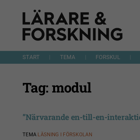
Fortsätt
till
innehållet
START
TEMA
FORSKUL
Tag: modul
”Närvarande en-till-en-interakt
TEMA
LÄSNING I FÖRSKOLAN