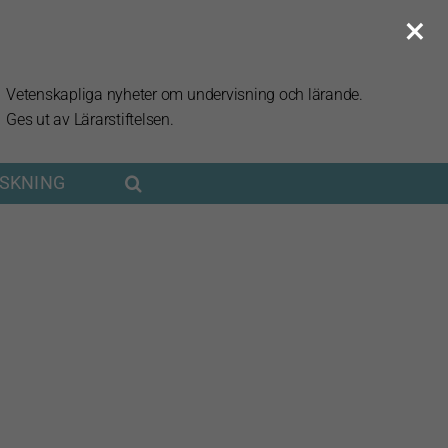
×
Vetenskapliga nyheter om undervisning och lärande.
Ges ut av Lärarstiftelsen.
RSKNING