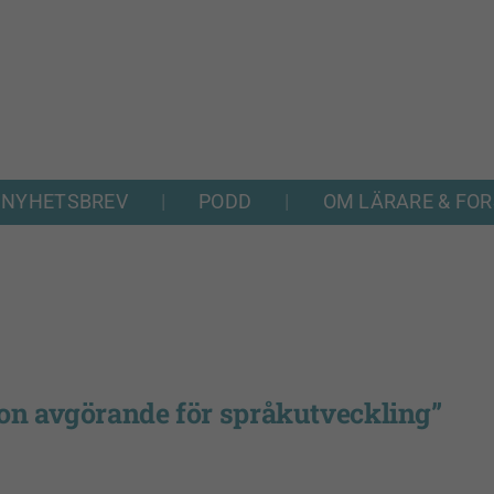
NYHETSBREV
PODD
OM LÄRARE & FO
ion avgörande för språkutveckling”