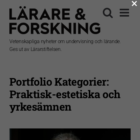
×
Fortsätt
till
innehållet
Vetenskapliga nyheter om undervisning och lärande.
Ges ut av Lärarstiftelsen.
Portfolio Kategorier:
Praktisk-estetiska och
yrkesämnen