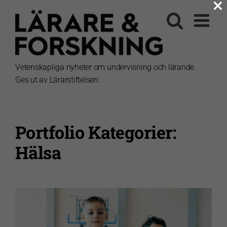
×
Fortsätt
till
innehållet
Vetenskapliga nyheter om undervisning och lärande.
Ges ut av Lärarstiftelsen.
Portfolio Kategorier:
Hälsa