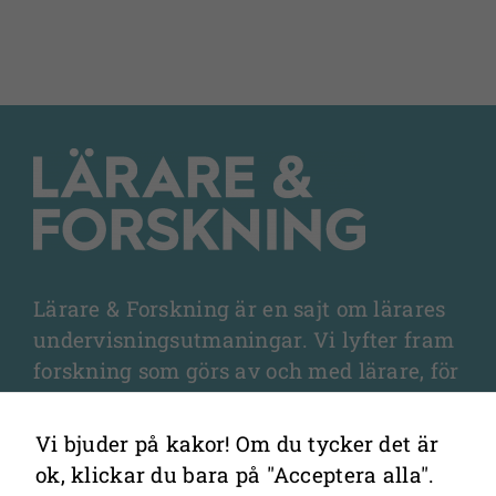
Lärare & Forskning är en sajt om lärares
undervisningsutmaningar. Vi lyfter fram
forskning som görs av och med lärare, för
lärare, och som fördjupar olika aspekter
av undervisningen och elevernas
Vi bjuder på kakor! Om du tycker det är
lärande.
ok, klickar du bara på "Acceptera alla".
Nödvändiga